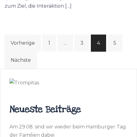
zum Ziel, die Interaktion […]
Seitennummerierung
Vorherige
1
…
3
4
5
der
Beiträge
Nächste
Neueste Beiträge
Am 29.08. sind wir wieder beim Hamburger Tag
der Familien dabei