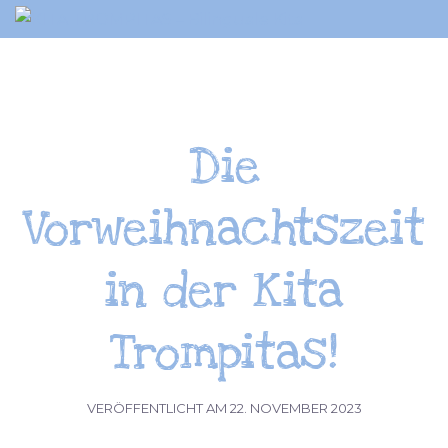
Springe
KITA
zum
TROMPITAS
Inhalt
–
Bilinguale
Kita
Die
Vorweihnachtszeit
in der Kita
Trompitas!
VERÖFFENTLICHT AM
22. NOVEMBER 2023