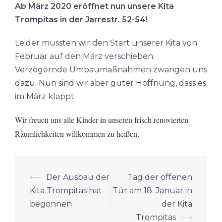
Ab März 2020 eröffnet nun unsere Kita
Trompitas in der Jarrestr. 52-54!
Leider mussten wir den Start unserer Kita von
Februar auf den März verschieben.
Verzögernde Umbaumaßnahmen zwangen uns
dazu. Nun sind wir aber guter Hoffnung, dass es
im März klappt.
Wir freuen uns alle Kinder in unseren frisch renovierten
Räumlichkeiten willkommen zu heißen.
Beitrags-
⟵
Der Ausbau der
Tag der offenen
Navigation
Kita Trompitas hat
Tür am 18. Januar in
begonnen
der Kita
Trompitas
⟶