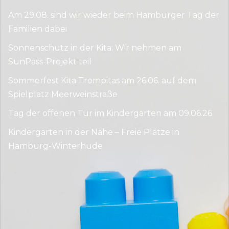
Am 29.08. sind wir wieder beim Hamburger Tag der
Familien dabei
Sonnenschutz in der Kita: Wir nehmen am
SunPass-Projekt teil
Sommerfest Kita Trompitas am 26.06. auf dem
Spielplatz Meerweinstraße
Tag der offenen Tür im Kindergarten am 09.06.26
Kindergarten in der Nähe – Freie Plätze in
Hamburg-Winterhude