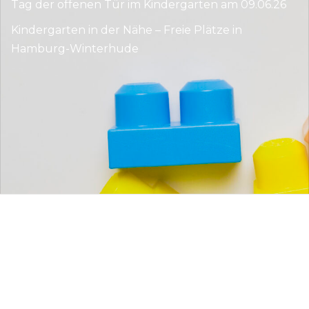
Tag der offenen Tür im Kindergarten am 09.06.26
Kindergarten in der Nähe – Freie Plätze in
Hamburg-Winterhude