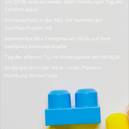
Am 29.08. sind wir wieder beim Hamburger Tag der
Familien dabei
Sonnenschutz in der Kita: Wir nehmen am
SunPass-Projekt teil
Sommerfest Kita Trompitas am 26.06. auf dem
Spielplatz Meerweinstraße
Tag der offenen Tür im Kindergarten am 09.06.26
Kindergarten in der Nähe – Freie Plätze in
Hamburg-Winterhude