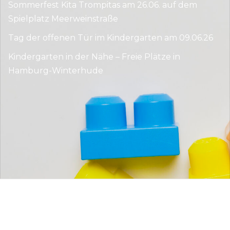
Sommerfest Kita Trompitas am 26.06. auf dem
Spielplatz Meerweinstraße
Tag der offenen Tür im Kindergarten am 09.06.26
Kindergarten in der Nähe – Freie Plätze in
Hamburg-Winterhude