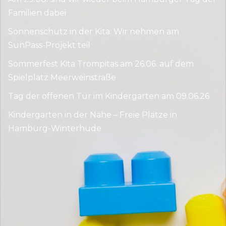
Familien dabei
Sonnenschutz in der Kita: Wir nehmen am
SunPass-Projekt teil
Sommerfest Kita Trompitas am 26.06. auf dem
Spielplatz Meerweinstraße
Tag der offenen Tür im Kindergarten am 09.06.26
Kindergarten in der Nähe – Freie Plätze in
Hamburg-Winterhude